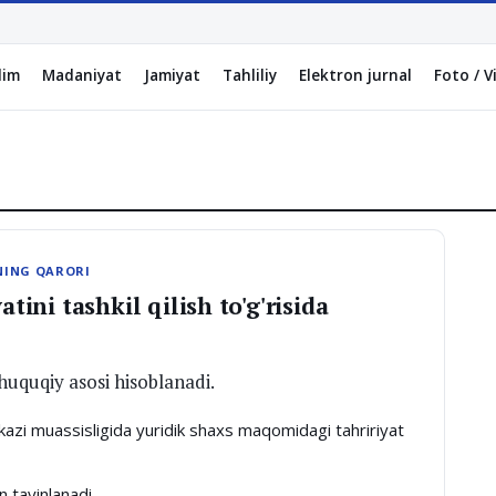
lim
Madaniyat
Jamiyat
Tahliliy
Elektron jurnal
Foto / V
NING QARORI
tini tashkil qilish to'g'risida
 huquqiy asosi hisoblanadi.
rkazi muassisligida yuridik shaxs maqomidagi tahririyat
 tayinlanadi.