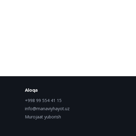
Aloqa
+998 99 554 41 15
info@manaviyhayot.uz
Murojaat yuborish