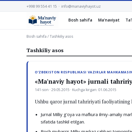
+998 99 554 41 15 · info@manaviyhayot.uz
Bosh sahifa
Ma‘naviyat
Ta'
Bosh sahifa
/ Tashkiliy asos
Tashkiliy asos
O'ZBEKISTON RESPUBLIKASI VAZIRLAR MAHKAMASI
«Ma'naviy hayot» jurnali tahririya
141-son · 29.05.2015 · Kuchga kirgan: 01.06.2015
Ushbu qaror jurnal tahririyati faoliyatining
Jurnal Milliy g'oya va mafkura ilmiy-amaliy ma
sifatida tashkil etilgan.
Bosh muharrir Milliy markaz rahbari tomonidan