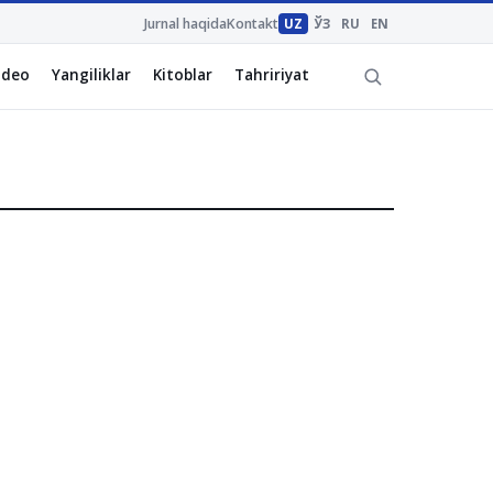
Jurnal haqida
Kontakt
UZ
ЎЗ
RU
EN
ideo
Yangiliklar
Kitoblar
Tahririyat