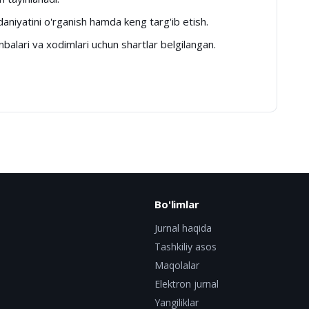
daniyatini o'rganish hamda keng targ'ib etish.
nbalari va xodimlari uchun shartlar belgilangan.
Bo'limlar
Jurnal haqida
Tashkiliy asos
Maqolalar
Elektron jurnal
Yangiliklar