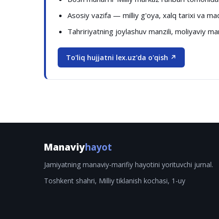
Asosiy vazifa — milliy g'oya, xalq tarixi va ma
Tahririyatning joylashuv manzili, moliyaviy ma
To'liq hujjatni lex.uz'da o'qish ↗
Manaviy
hayot
Jamiyatning manaviy-marifiy hayotini yorituvchi jurnal.
Toshkent shahri, Milliy tiklanish kochasi, 1-uy