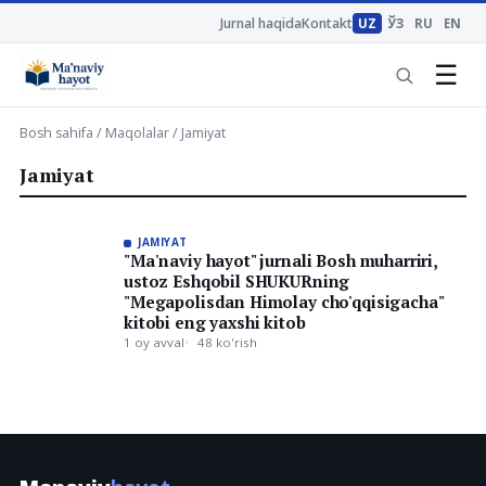
Jurnal haqida
Kontakt
UZ
ЎЗ
RU
EN
☰
Bosh sahifa
/
Maqolalar
/ Jamiyat
Jamiyat
JAMIYAT
"Ma'naviy hayot" jurnali Bosh muharriri,
ustoz Eshqobil SHUKURning
"Megapolisdan Himolay cho'qqisigacha"
kitobi eng yaxshi kitob
1 oy avval
48 ko'rish