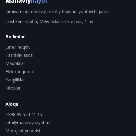
Manaviy
hayot
Jamiyatning manaviy-marifiy hayotini yorituvchi jurnal.
Toshkent shahri, Milliy tiklanish kochasi, 1-uy
Bo'limlar
Jurnal haqida
Tashkiliy asos
Maqolalar
Elektron jurnal
Yangiliklar
Kitoblar
Aloqa
+998 99 554 41 15
info@manaviyhayot.uz
Murojaat yuborish